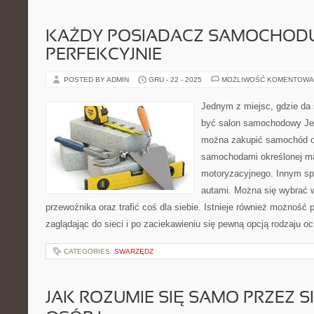
KAŻDY POSIADACZ SAMOCHOD
PERFEKCYJNIE
POSTED BY ADMIN
GRU - 22 - 2025
MOŻLIWOŚĆ KOMENTOWA
Jednym z miejsc, gdzie da 
być salon samochodowy Jed
można zakupić samochód ok
samochodami określonej ma
motoryzacyjnego. Innym sp
autami. Można się wybrać w
przewoźnika oraz trafić coś dla siebie. Istnieje również możność
zaglądając do sieci i po zaciekawieniu się pewną opcją rodzaju o
CATEGORIES:
SWARZĘDZ
JAK ROZUMIE SIĘ SAMO PRZEZ SI