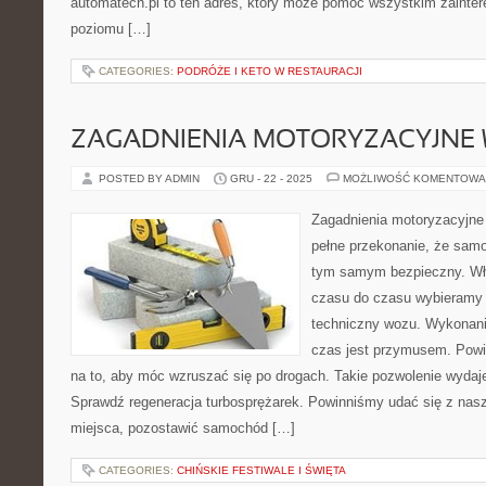
automatech.pl to ten adres, który może pomóc wszystkim zaint
poziomu […]
CATEGORIES:
PODRÓŻE I KETO W RESTAURACJI
ZAGADNIENIA MOTORYZACYJNE 
POSTED BY ADMIN
GRU - 22 - 2025
MOŻLIWOŚĆ KOMENTOWA
Zagadnienia motoryzacyjne
pełne przekonanie, że samo
tym samym bezpieczny. Wła
czasu do czasu wybieramy s
techniczny wozu. Wykonanie
czas jest przymusem. Pow
na to, aby móc wzruszać się po drogach. Takie pozwolenie wydaje 
Sprawdź regeneracja turbosprężarek. Powinniśmy udać się z nas
miejsca, pozostawić samochód […]
CATEGORIES:
CHIŃSKIE FESTIWALE I ŚWIĘTA