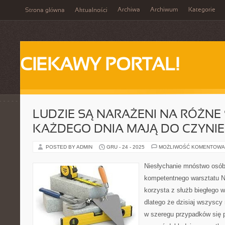
Archiwa
Archiwum
Kategorie
Strona główna
Aktualności
CIEKAWY PORTAL!
LUDZIE SĄ NARAŻENI NA RÓŻNE 
KAŻDEGO DNIA MAJĄ DO CZYNIE
POSTED BY ADMIN
GRU - 24 - 2025
MOŻLIWOŚĆ KOMENTOWA
Niesłychanie mnóstwo osób
kompetentnego warsztatu N
korzysta z służb biegłego
dlatego że dzisiaj wszyscy
w szeregu przypadków się 