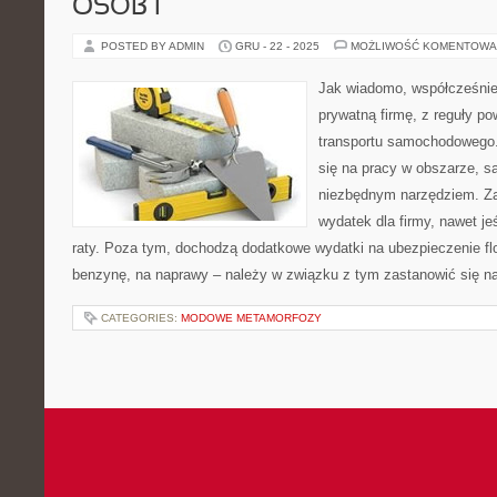
OSÓB I
POSTED BY ADMIN
GRU - 22 - 2025
MOŻLIWOŚĆ KOMENTOWA
Jak wiadomo, współcześnie
prywatną firmę, z reguły p
transportu samochodowego. 
się na pracy w obszarze, s
niezbędnym narzędziem. Zak
wydatek dla firmy, nawet je
raty. Poza tym, dochodzą dodatkowe wydatki na ubezpieczenie flo
benzynę, na naprawy – należy w związku z tym zastanowić się n
CATEGORIES:
MODOWE METAMORFOZY