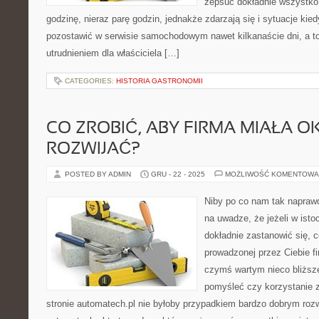
zepsuć dokładnie wszystko
godzinę, nieraz parę godzin, jednakże zdarzają się i sytuacje ki
pozostawić w serwisie samochodowym nawet kilkanaście dni, a t
utrudnieniem dla właściciela […]
CATEGORIES:
HISTORIA GASTRONOMII
CO ZROBIĆ, ABY FIRMA MIAŁA OK
ROZWIJAĆ?
POSTED BY ADMIN
GRU - 22 - 2025
MOŻLIWOŚĆ KOMENTOWA
Niby po co nam tak napra
na uwadze, że jeżeli w isto
dokładnie zastanowić się, 
prowadzonej przez Ciebie fi
czymś wartym nieco bliższe
pomyśleć czy korzystanie z
stronie automatech.pl nie byłoby przypadkiem bardzo dobrym roz