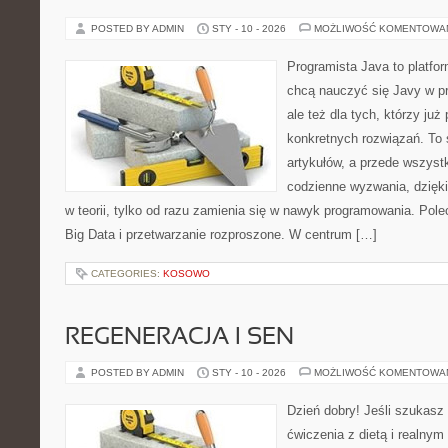
POSTED BY ADMIN
STY - 10 - 2026
MOŻLIWOŚĆ KOMENTOWA
Programista Java to platfo
chcą nauczyć się Javy w pr
ale też dla tych, którzy już
konkretnych rozwiązań. To 
artykułów, a przede wszystk
codzienne wyzwania, dzięki
w teorii, tylko od razu zamienia się w nawyk programowania. Pol
Big Data i przetwarzanie rozproszone. W centrum […]
CATEGORIES:
KOSOWO
REGENERACJA I SEN
POSTED BY ADMIN
STY - 10 - 2026
MOŻLIWOŚĆ KOMENTOWA
Dzień dobry! Jeśli szukasz 
ćwiczenia z dietą i realnym