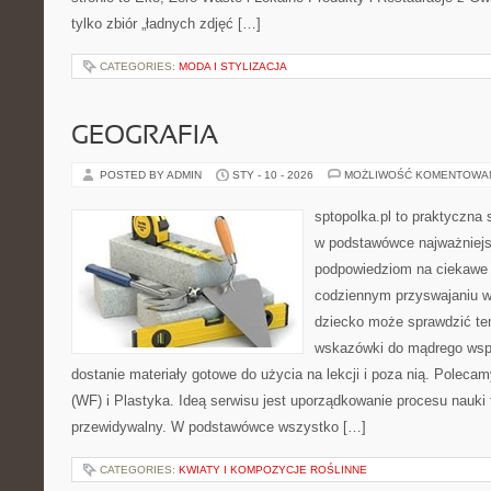
tylko zbiór „ładnych zdjęć […]
CATEGORIES:
MODA I STYLIZACJA
GEOGRAFIA
POSTED BY ADMIN
STY - 10 - 2026
MOŻLIWOŚĆ KOMENTOWA
sptopolka.pl to praktyczna
w podstawówce najważniejsz
podpowiedziom na ciekawe 
codziennym przyswajaniu w
dziecko może sprawdzić te
wskazówki do mądrego wsp
dostanie materiały gotowe do użycia na lekcji i poza nią. Polec
(WF) i Plastyka. Ideą serwisu jest uporządkowanie procesu nauki t
przewidywalny. W podstawówce wszystko […]
CATEGORIES:
KWIATY I KOMPOZYCJE ROŚLINNE