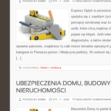
POSTED BY ADMIN
STY - 7 - 2026
MOŻLIWOŚĆ KOMENTOWAN
Express Optyk to przestrze
spotyka się z zwykłym życ
percepcji wzrokowej oraz k
osób, które chcą mądrzej c
pojawi się kłopot. Jeśli int
diagnostyka, a także okular
sprawne patrzenie, znajdziesz tu całe morze tematów opisanych 
kategorie to Pierwsza pomoc i Medycyna podróży. W centrum tej st
[…]
CATEGORIES:
PERŁY I KORALE
UBEZPIECZENIA DOMU, BUDOWY 
NIERUCHOMOŚCI
POSTED BY ADMIN
STY - 7 - 2026
MOŻLIWOŚĆ KOMENTOWAN
Mazurskie Domy to portal d