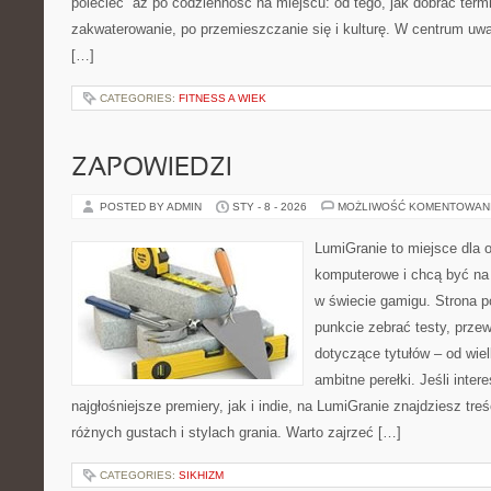
polecieć” aż po codzienność na miejscu: od tego, jak dobrać term
zakwaterowanie, po przemieszczanie się i kulturę. W centrum uwag
[…]
CATEGORIES:
FITNESS A WIEK
ZAPOWIEDZI
POSTED BY ADMIN
STY - 8 - 2026
MOŻLIWOŚĆ KOMENTOWAN
LumiGranie to miejsce dla o
komputerowe i chcą być na 
w świecie gamigu. Strona p
punkcie zebrać testy, prze
dotyczące tytułów – od wiel
ambitne perełki. Jeśli inter
najgłośniejsze premiery, jak i indie, na LumiGranie znajdziesz tr
różnych gustach i stylach grania. Warto zajrzeć […]
CATEGORIES:
SIKHIZM