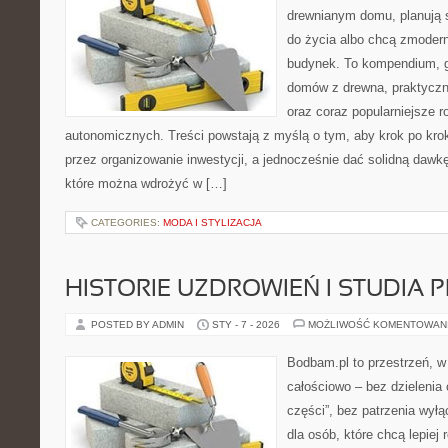
drewnianym domu, planują 
do życia albo chcą zmodern
budynek. To kompendium, g
domów z drewna, praktyczn
oraz coraz popularniejsze 
autonomicznych. Treści powstają z myślą o tym, aby krok po kro
przez organizowanie inwestycji, a jednocześnie dać solidną dawkę 
które można wdrożyć w […]
CATEGORIES:
MODA I STYLIZACJA
HISTORIE UZDROWIEŃ I STUDIA
POSTED BY ADMIN
STY - 7 - 2026
MOŻLIWOŚĆ KOMENTOWAN
Bodbam.pl to przestrzeń, w 
całościowo – bez dzielenia 
części”, bez patrzenia wyłą
dla osób, które chcą lepiej