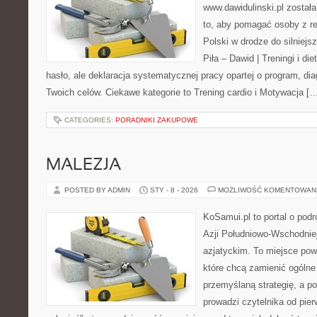
www.dawidulinski.pl został
to, aby pomagać osoby z reg
Polski w drodze do silniejs
Piła – Dawid | Treningi i die
hasło, ale deklaracja systematycznej pracy opartej o program, dia
Twoich celów. Ciekawe kategorie to Trening cardio i Motywacja [
CATEGORIES:
PORADNIKI ZAKUPOWE
MALEZJA
POSTED BY ADMIN
STY - 8 - 2026
MOŻLIWOŚĆ KOMENTOWAN
KoSamui.pl to portal o podr
Azji Południowo-Wschodniej 
azjatyckim. To miejsce pow
które chcą zamienić ogólne
przemyślaną strategię, a p
prowadzi czytelnika od pie