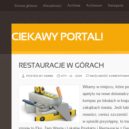
Archiwa
Archiwum
Kategorie
Strona główna
Aktualności
CIEKAWY PORTAL!
RESTAURACJE W GÓRACH
POSTED BY ADMIN
STY - 11 - 2026
MOŻLIWOŚĆ KOMENTOWA
Witamy w miejscu, które po
apetytu na nowe doświadcze
kompas po lokalach w kraju
zakątkach świata. Jeśli lub
nowości, cenisz szczerość 
w sposób przystępny, to tra
stronie to Eko, Zero Waste i Lokalne Produkty i Restauracje z Gwi