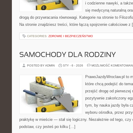
i codzienne nawyki, a także 
się medycyną naturalną or
drogą do przywracania równowagi. Kategorie na stronie to Filozo
Na stronie znajdziesz treści, które łączą spojrzenie całościowe z 
CATEGORIES:
ZDROWIE I BEZPIECZEŃSTWO
SAMOCHODY DLA RODZINY
POSTED BY ADMIN
STY - 6 - 2026
MOŻLIWOŚĆ KOMENTOWAN
PrawoJazdyWroclaw.pl to m
które chcą podejść do tema
przejść drogę od pierwszej 
pozytywnie zakończony egz
tym, by nauka jazdy była c
wyboru ośrodka, przez przyg
praktykę w mieście — stał się logiczny. Niezależnie od tego, czy
podstaw, czy jesteś po kilku […]