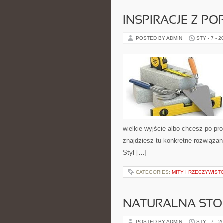
INSPIRACJE Z P
POSTED BY ADMIN
STY - 7 - 2
wielkie wyjście albo chcesz po pro
znajdziesz tu konkretne rozwiązan
Styl […]
CATEGORIES:
MITY I RZECZYWIST
NATURALNA ST
POSTED BY ADMIN
STY - 7 - 2