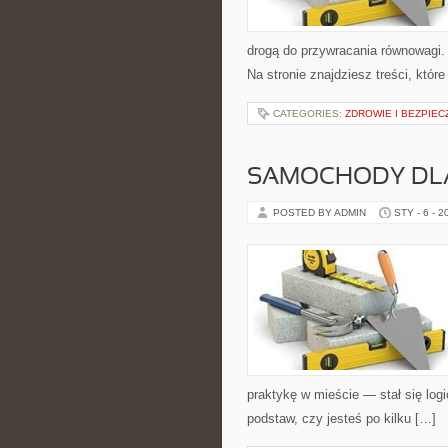
drogą do przywracania równowagi. 
Na stronie znajdziesz treści, któr
CATEGORIES:
ZDROWIE I BEZPIE
SAMOCHODY DL
POSTED BY ADMIN
STY - 6 - 2
praktykę w mieście — stał się log
podstaw, czy jesteś po kilku […]