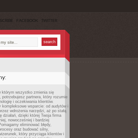
SCRIBE
FACEBOOK
TWITTER
my:
w którym wszystko zmienia się
 potrzebujesz partnera, który rozumie
nologię i oczekiwania klientów.
 kompleksowe wsparcie: od audytów i
 przez wdrożenia narzędzi, aż po stałą
 działań, dzięki której Twoja firma
niej, nowocześniej i bardziej
Pomagamy eliminować błędy,
rocesy oraz budować silny,
izerunek, który przyciąga klientów i