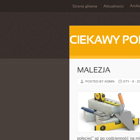
Arch
Strona główna
Aktualności
CIEKAWY PO
MALEZJA
POSTED BY ADMIN
STY - 8 - 2
polecieć” aż po codzienność na mie