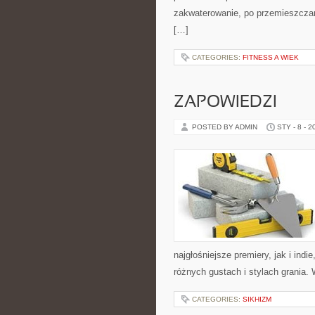
zakwaterowanie, po przemieszczani
[…]
CATEGORIES:
FITNESS A WIEK
ZAPOWIEDZI
POSTED BY ADMIN
STY - 8 - 2
najgłośniejsze premiery, jak i ind
różnych gustach i stylach grania. 
CATEGORIES:
SIKHIZM