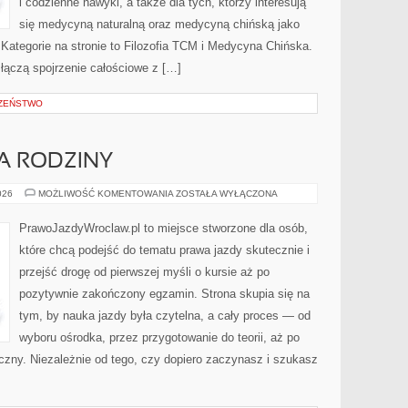
i codzienne nawyki, a także dla tych, którzy interesują
się medycyną naturalną oraz medycyną chińską jako
Kategorie na stronie to Filozofia TCM i Medycyna Chińska.
e łączą spojrzenie całościowe z […]
CZEŃSTWO
A RODZINY
SAMOCHODY
026
MOŻLIWOŚĆ KOMENTOWANIA
ZOSTAŁA WYŁĄCZONA
DLA
RODZINY
PrawoJazdyWroclaw.pl to miejsce stworzone dla osób,
które chcą podejść do tematu prawa jazdy skutecznie i
przejść drogę od pierwszej myśli o kursie aż po
pozytywnie zakończony egzamin. Strona skupia się na
tym, by nauka jazdy była czytelna, a cały proces — od
wyboru ośrodka, przez przygotowanie do teorii, aż po
iczny. Niezależnie od tego, czy dopiero zaczynasz i szukasz