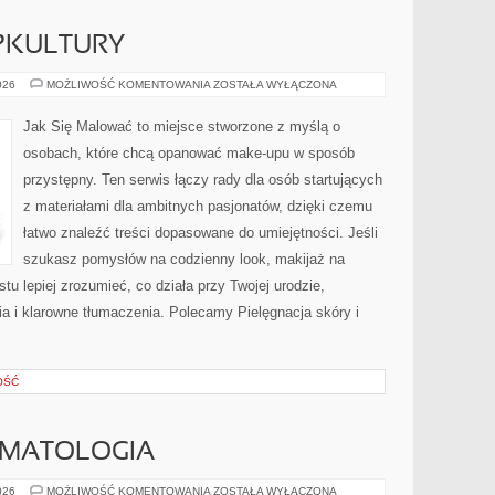
OPKULTURY
INSPIRACJE
026
MOŻLIWOŚĆ KOMENTOWANIA
ZOSTAŁA WYŁĄCZONA
Z
POPKULTURY
Jak Się Malować to miejsce stworzone z myślą o
osobach, które chcą opanować make-upu w sposób
przystępny. Ten serwis łączy rady dla osób startujących
z materiałami dla ambitnych pasjonatów, dzięki czemu
łatwo znaleźć treści dopasowane do umiejętności. Jeśli
szukasz pomysłów na codzienny look, makijaż na
stu lepiej zrozumieć, co działa przy Twojej urodzie,
ia i klarowne tłumaczenia. Polecamy Pielęgnacja skóry i
OŚĆ
OMATOLOGIA
NATURALNA
026
MOŻLIWOŚĆ KOMENTOWANIA
ZOSTAŁA WYŁĄCZONA