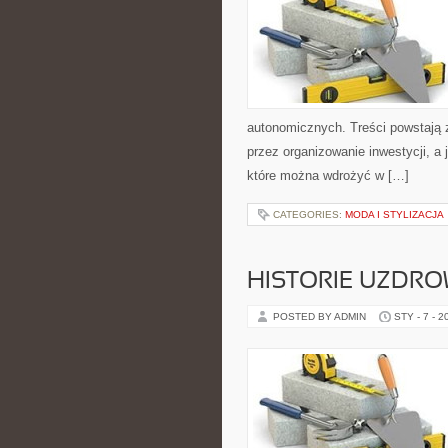
autonomicznych. Treści powstają 
przez organizowanie inwestycji, a 
które można wdrożyć w […]
CATEGORIES:
MODA I STYLIZACJA
HISTORIE UZDRO
POSTED BY ADMIN
STY - 7 - 2