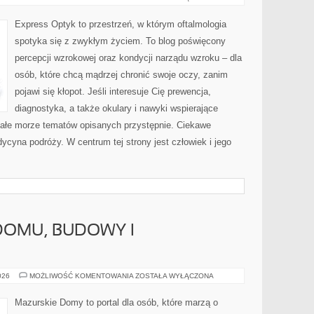
STOMATOLOGIA
Express Optyk to przestrzeń, w którym oftalmologia
spotyka się z zwykłym życiem. To blog poświęcony
percepcji wzrokowej oraz kondycji narządu wzroku – dla
osób, które chcą mądrzej chronić swoje oczy, zanim
pojawi się kłopot. Jeśli interesuje Cię prewencja,
diagnostyka, a także okulary i nawyki wspierające
 całe morze tematów opisanych przystępnie. Ciekawe
ycyna podróży. W centrum tej strony jest człowiek i jego
DOMU, BUDOWY I
UBEZPIECZENIA
026
MOŻLIWOŚĆ KOMENTOWANIA
ZOSTAŁA WYŁĄCZONA
DOMU,
BUDOWY
I
Mazurskie Domy to portal dla osób, które marzą o
NIERUCHOMOŚCI