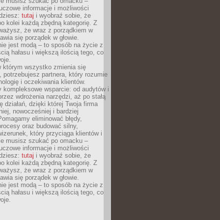
Nie musisz szukać po omacku –
uczowe informacje i możliwości
jdziesz:
tutaj
i wyobraź sobie, że
o kolei każdą zbędną kategorię. Z
ażysz, że wraz z porządkiem w
awia się porządek w głowie.
ie jest modą – to sposób na życie z
ścią hałasu i większą ilością tego, co
oje.
w którym wszystko zmienia się
 potrzebujesz partnera, który rozumie
nologię i oczekiwania klientów.
 kompleksowe wsparcie: od audytów i
 przez wdrożenia narzędzi, aż po stałą
 działań, dzięki której Twoja firma
niej, nowocześniej i bardziej
Pomagamy eliminować błędy,
rocesy oraz budować silny,
izerunek, który przyciąga klientów i
Nie musisz szukać po omacku –
uczowe informacje i możliwości
jdziesz:
tutaj
i wyobraź sobie, że
o kolei każdą zbędną kategorię. Z
ażysz, że wraz z porządkiem w
awia się porządek w głowie.
ie jest modą – to sposób na życie z
ścią hałasu i większą ilością tego, co
oje.