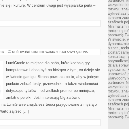
partnerów. 
wszystkie kl
e się i kulturę. W centrum uwagi jest wyspiarska perła –
rozwoju zna
wykreślasz p
czasem zauw
szafkach poj
Minimalizm n
mniejszą ilo
naprawdę Tw
W świecie, 
dynamicznie,
biznes, tech
ZAPOWIEDZI
Dostarczamy
026
MOŻLIWOŚĆ KOMENTOWANIA
ZOSTAŁA WYŁĄCZONA
konsultacji,
optymalizację
LumiGranie to miejsce dla osób, które kochają gry
działa spraw
zyskownie. 
komputerowe i chcą być na bieżąco z tym, co dzieje się
usprawniać p
w świecie gamigu. Strona powstała po to, aby w jednym
wiarygodny w
partnerów. 
punkcie zebrać testy, przewodniki, a także wiadomości
wszystkie kl
dotyczące tytułów – od wielkich premier po mniejsze,
rozwoju zna
wykreślasz p
ambitne perełki. Jeśli interesują Cię zarówno
czasem zauw
szafkach poj
ie, na LumiGranie znajdziesz treści przygotowane z myślą o
Minimalizm n
Warto zajrzeć […]
mniejszą ilo
naprawdę Tw