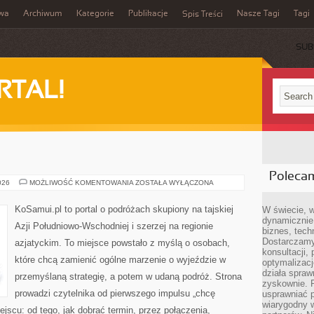
iwa
Archiwum
Kategorie
Publikacje
Nasze Tagi
Tagi
Spis Treści
SUB
RTAL!
Poleca
MALEZJA
026
MOŻLIWOŚĆ KOMENTOWANIA
ZOSTAŁA WYŁĄCZONA
KoSamui.pl to portal o podróżach skupiony na tajskiej
W świecie, 
dynamicznie,
Azji Południowo-Wschodniej i szerzej na regionie
biznes, tech
Dostarczamy
azjatyckim. To miejsce powstało z myślą o osobach,
konsultacji,
które chcą zamienić ogólne marzenie o wyjeździe w
optymalizację
działa spraw
przemyślaną strategię, a potem w udaną podróż. Strona
zyskownie. 
prowadzi czytelnika od pierwszego impulsu „chcę
usprawniać p
wiarygodny w
jscu: od tego, jak dobrać termin, przez połączenia,