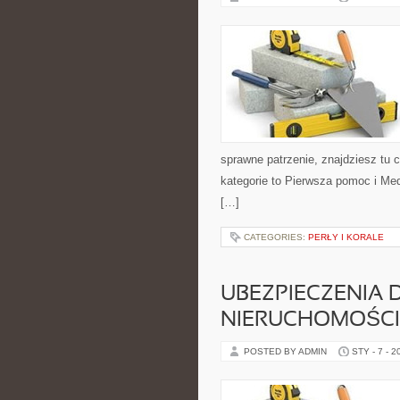
sprawne patrzenie, znajdziesz tu
kategorie to Pierwsza pomoc i Med
[…]
CATEGORIES:
PERŁY I KORALE
UBEZPIECZENIA 
NIERUCHOMOŚCI
POSTED BY ADMIN
STY - 7 - 2