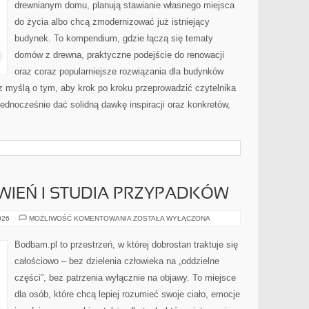
drewnianym domu, planują stawianie własnego miejsca
do życia albo chcą zmodernizować już istniejący
budynek. To kompendium, gdzie łączą się tematy
domów z drewna, praktyczne podejście do renowacji
oraz coraz popularniejsze rozwiązania dla budynków
z myślą o tym, aby krok po kroku przeprowadzić czytelnika
jednocześnie dać solidną dawkę inspiracji oraz konkretów,
WIEŃ I STUDIA PRZYPADKÓW
HISTORIE
026
MOŻLIWOŚĆ KOMENTOWANIA
ZOSTAŁA WYŁĄCZONA
UZDROWIEŃ
I
STUDIA
Bodbam.pl to przestrzeń, w której dobrostan traktuje się
PRZYPADKÓW
całościowo – bez dzielenia człowieka na „oddzielne
części”, bez patrzenia wyłącznie na objawy. To miejsce
dla osób, które chcą lepiej rozumieć swoje ciało, emocje