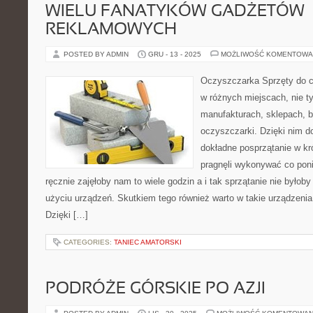
WIELU FANATYKÓW GADŻETÓW
REKLAMOWYCH
POSTED BY ADMIN
GRU - 13 - 2025
MOŻLIWOŚĆ KOMENTOWA
Oczyszczarka Sprzęty do 
w różnych miejscach, nie t
manufakturach, sklepach, b
oczyszczarki. Dzięki nim d
dokładne posprzątanie w k
pragnęli wykonywać co poni
ręcznie zajęłoby nam to wiele godzin a i tak sprzątanie nie byłoby
użyciu urządzeń. Skutkiem tego również warto w takie urządzeni
Dzięki […]
CATEGORIES:
TANIEC AMATORSKI
PODRÓŻE GÓRSKIE PO AZJI