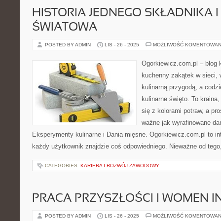
HISTORIA JEDNEGO SKŁADNIKA 
ŚWIATOWA
POSTED BY ADMIN
LIS - 26 - 2025
MOŻLIWOŚĆ KOMENTOWAN
Ogorkiewicz.com.pl – blog 
kuchenny zakątek w sieci, 
kulinarną przygodą, a codzi
kulinarne święto. To krain
się z kolorami potraw, a pr
ważne jak wyrafinowane dan
Eksperymenty kulinarne i Dania mięsne. Ogorkiewicz.com.pl to int
każdy użytkownik znajdzie coś odpowiedniego. Nieważne od tego,
CATEGORIES:
KARIERA I ROZWÓJ ZAWODOWY
PRACA PRZYSZŁOŚCI I WOMEN I
POSTED BY ADMIN
LIS - 26 - 2025
MOŻLIWOŚĆ KOMENTOWAN