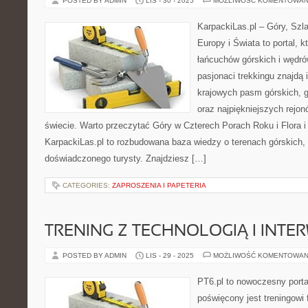
POSTED BY ADMIN
LIS - 30 - 2025
MOŻLIWOŚĆ KOMENTOWAN
KarpackiLas.pl – Góry, Szl
Europy i Świata to portal, k
łańcuchów górskich i wędró
pasjonaci trekkingu znajdą 
krajowych pasm górskich, 
oraz najpiękniejszych rejo
świecie. Warto przeczytać Góry w Czterech Porach Roku i Flora 
KarpackiLas.pl to rozbudowana baza wiedzy o terenach górskich,
doświadczonego turysty. Znajdziesz […]
CATEGORIES:
ZAPROSZENIA I PAPETERIA
TRENING Z TECHNOLOGIĄ I INTERW
POSTED BY ADMIN
LIS - 29 - 2025
MOŻLIWOŚĆ KOMENTOWAN
PT6.pl to nowoczesny portal
poświęcony jest treningowi