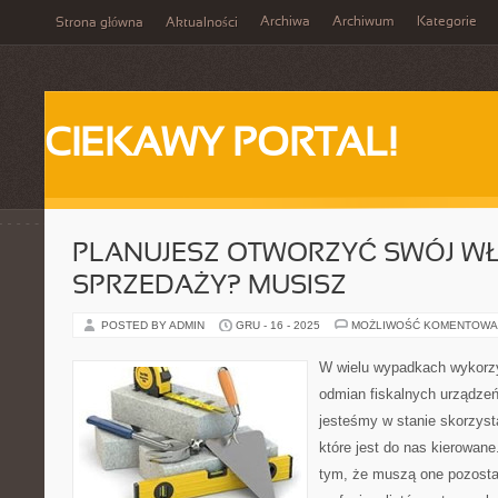
Archiwa
Archiwum
Kategorie
Strona główna
Aktualności
CIEKAWY PORTAL!
PLANUJESZ OTWORZYĆ SWÓJ W
SPRZEDAŻY? MUSISZ
POSTED BY ADMIN
GRU - 16 - 2025
MOŻLIWOŚĆ KOMENTOWA
W wielu wypadkach wykorz
odmian fiskalnych urządze
jesteśmy w stanie skorzyst
które jest do nas kierowan
tym, że muszą one pozost