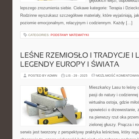
głębokich więzi, odpowiedzi
lepszego zrozumienia siebie. Ciekawe kategorie: Terapia i Dzieck
Rodzinne wyszukasz szczegółowe materiały, które wyjaśniają, jak
poziomie emocjonalnym, relacyjnym i codziennym. Każdy […]
CATEGORIES:
PODSTAWY MATEMATYKI
LEŚNE RZEMIOSŁO I TRADYCJE I 
LEGENDY EUROPY I ŚWIATA
POSTED BY ADMIN
LIS - 29 - 2025
MOŻLIWOŚĆ KOMENTOWAN
Mieszkańcy Lasu to leśny d
pasji do natury i codzienne
wirtualna ostoja, gdzie mi
opowieści o drzewostanie, 
na pierwszy rzut oka przem
zielonej głuszy. Pnącza i r
serwis jest tworzony z perspektywy praktyka leśnictwa, który reg