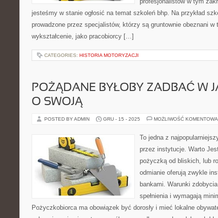
profesjonalistów w tym zak
jesteśmy w stanie ogłosić na temat szkoleń bhp. Na przykład szk
prowadzone przez specjalistów, którzy są gruntownie obeznani w
wykształcenie, jako pracobiorcy […]
CATEGORIES:
HISTORIA MOTORYZACJI
POŻĄDANE BYŁOBY ZADBAĆ W J
O SWOJĄ
POSTED BY ADMIN
GRU - 15 - 2025
MOŻLIWOŚĆ KOMENTOWA
To jedna z najpopularniej
przez instytucje. Warto Jes
pożyczką od bliskich, lub r
odmianie oferują zwykle inst
bankami. Warunki zdobycia 
spełnienia i wymagają mini
Pożyczkobiorca ma obowiązek być dorosły i mieć lokalne obywate