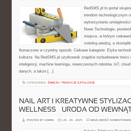
RedSMS.pl to portal skupi
trendom technologicznym 
wykorzystaniu umiejętnośc
Nowe Technologie, pioniers
miejsce, w którym ciekawoś
rzetelną wiedzą, a skompli
tłumaczone w czytelny sposób. Ciekawe kategorie: Etyka technol
kulturze. Na RedSMS.pl użytkownik znajdzie rozbudowane treści
inteligencji, machine learningu, nowoczesnych robotów, IoT, clou
danych, a także […]
CATEGORIES:
ŚWIĘTA I TRADYCJE KATOLICKIE
NAIL ART I KREATYWNE STYLIZAC
WELLNESS – URODA OD WEWNĄ
POSTED BY ADMIN
LIS - 26 - 2025
MOŻLIWOŚĆ KOMENTOWAN