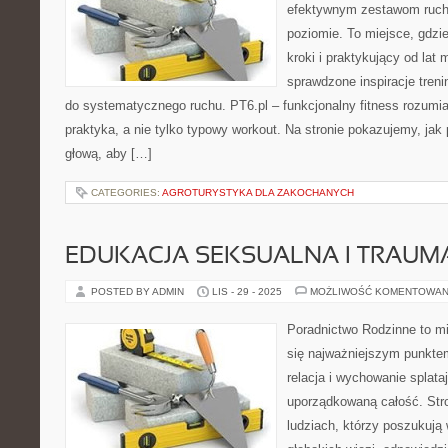
efektywnym zestawom ruc
poziomie. To miejsce, gdzi
kroki i praktykujący od lat 
sprawdzone inspiracje tren
do systematycznego ruchu. PT6.pl – funkcjonalny fitness rozumian
praktyka, a nie tylko typowy workout. Na stronie pokazujemy, ja
głową, aby […]
CATEGORIES:
AGROTURYSTYKA DLA ZAKOCHANYCH
EDUKACJA SEKSUALNA I TRAUMA 
POSTED BY ADMIN
LIS - 29 - 2025
MOŻLIWOŚĆ KOMENTOWAN
Poradnictwo Rodzinne to mi
się najważniejszym punkte
relacja i wychowanie splataj
uporządkowaną całość. Str
ludziach, którzy poszukują