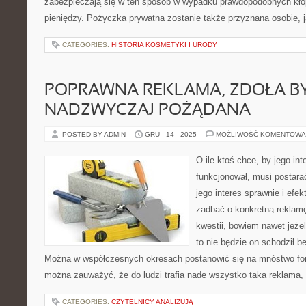
zabezpieczają się w ten sposób w wypadku prawdopodobnych kł
pieniędzy. Pożyczka prywatna zostanie także przyznana osobie, j
CATEGORIES:
HISTORIA KOSMETYKI I URODY
POPRAWNA REKLAMA, ZDOŁA B
NADZWYCZAJ POŻĄDANA
POSTED BY ADMIN
GRU - 14 - 2025
MOŻLIWOŚĆ KOMENTOWA
O ile ktoś chce, by jego int
funkcjonował, musi postarać
jego interes sprawnie i efe
zadbać o konkretną reklam
kwestii, bowiem nawet jeżeli
to nie będzie on schodził b
Można w współczesnych okresach postanowić się na mnóstwo for
można zauważyć, że do ludzi trafia nade wszystko taka reklama,
CATEGORIES:
CZYTELNICY ANALIZUJĄ