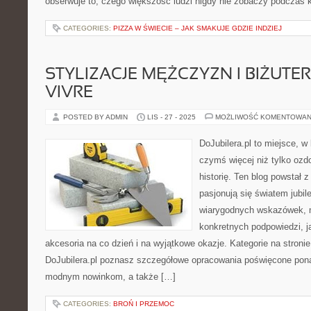
obserwuje to, czego większość ludzi nigdy nie zobaczy podczas 
CATEGORIES:
PIZZA W ŚWIECIE – JAK SMAKUJE GDZIE INDZIEJ
STYLIZACJE MĘŻCZYZN I BIŻUTE
VIVRE
POSTED BY ADMIN
LIS - 27 - 2025
MOŻLIWOŚĆ KOMENTOWAN
DoJubilera.pl to miejsce, w 
czymś więcej niż tylko ozd
historię. Ten blog powstał z
pasjonują się światem jubile
wiarygodnych wskazówek, m
konkretnych podpowiedzi, 
akcesoria na co dzień i na wyjątkowe okazje. Kategorie na stroni
DoJubilera.pl poznasz szczegółowe opracowania poświęcone p
modnym nowinkom, a także […]
CATEGORIES:
BROŃ I PRZEMOC