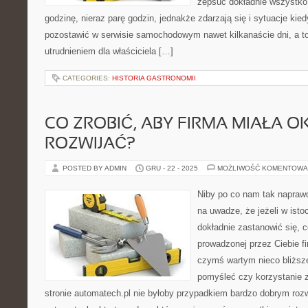
zepsuć dokładnie wszystko
godzinę, nieraz parę godzin, jednakże zdarzają się i sytuacje ki
pozostawić w serwisie samochodowym nawet kilkanaście dni, a t
utrudnieniem dla właściciela […]
CATEGORIES:
HISTORIA GASTRONOMII
CO ZROBIĆ, ABY FIRMA MIAŁA OK
ROZWIJAĆ?
POSTED BY ADMIN
GRU - 22 - 2025
MOŻLIWOŚĆ KOMENTOWA
Niby po co nam tak napra
na uwadze, że jeżeli w isto
dokładnie zastanowić się, 
prowadzonej przez Ciebie fi
czymś wartym nieco bliższe
pomyśleć czy korzystanie z
stronie automatech.pl nie byłoby przypadkiem bardzo dobrym roz