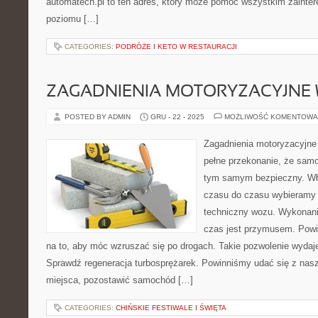
automatech.pl to ten adres, który może pomóc wszystkim zaint
poziomu […]
CATEGORIES:
PODRÓŻE I KETO W RESTAURACJI
ZAGADNIENIA MOTORYZACYJNE 
POSTED BY ADMIN
GRU - 22 - 2025
MOŻLIWOŚĆ KOMENTOWA
Zagadnienia motoryzacyjne
pełne przekonanie, że samo
tym samym bezpieczny. Wła
czasu do czasu wybieramy s
techniczny wozu. Wykonanie
czas jest przymusem. Pow
na to, aby móc wzruszać się po drogach. Takie pozwolenie wydaje 
Sprawdź regeneracja turbosprężarek. Powinniśmy udać się z nas
miejsca, pozostawić samochód […]
CATEGORIES:
CHIŃSKIE FESTIWALE I ŚWIĘTA