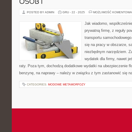
OSÓB I
POSTED BY ADMIN
GRU - 22 - 2025
MOŻLIWOŚĆ KOMENTOWA
Jak wiadomo, współcześnie
prywatną firmę, z reguły p
transportu samochodowego. 
się na pracy w obszarze, s
niezbędnym narzędziem. Zak
wydatek dla firmy, nawet je
raty. Poza tym, dochodzą dodatkowe wydatki na ubezpieczenie flo
benzynę, na naprawy – należy w związku z tym zastanowić się n
CATEGORIES:
MODOWE METAMORFOZY