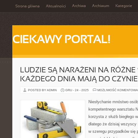
Archiwa
Archiwum
Kategorie
Strona główna
Aktualności
CIEKAWY PORTAL!
LUDZIE SĄ NARAŻENI NA RÓŻNE 
KAŻDEGO DNIA MAJĄ DO CZYNIE
POSTED BY ADMIN
GRU - 24 - 2025
MOŻLIWOŚĆ KOMENTOWA
Niesłychanie mnóstwo osób
kompetentnego warsztatu N
korzysta z służb biegłego
dlatego że dzisiaj wszyscy
w szeregu przypadków się 