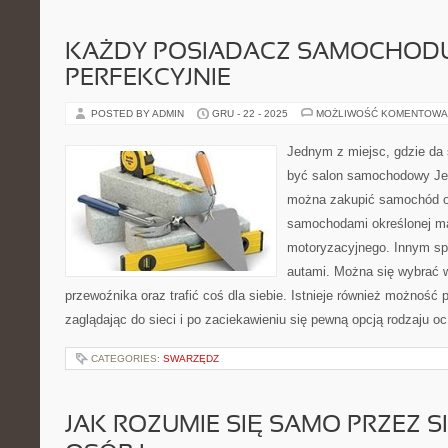
KAŻDY POSIADACZ SAMOCHOD
PERFEKCYJNIE
POSTED BY ADMIN
GRU - 22 - 2025
MOŻLIWOŚĆ KOMENTOWA
Jednym z miejsc, gdzie da 
być salon samochodowy Jed
można zakupić samochód ok
samochodami określonej ma
motoryzacyjnego. Innym sp
autami. Można się wybrać w
przewoźnika oraz trafić coś dla siebie. Istnieje również możność
zaglądając do sieci i po zaciekawieniu się pewną opcją rodzaju o
CATEGORIES:
SWARZĘDZ
JAK ROZUMIE SIĘ SAMO PRZEZ SI